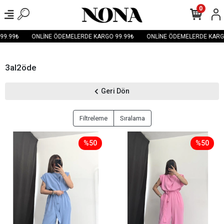
0
.99₺
ONLİNE ÖDEMELERDE KARGO 99.99₺
ONLİNE ÖDEMELERDE KARGO 
3al2öde
Geri Dön
Filtreleme
Sıralama
%50
%50