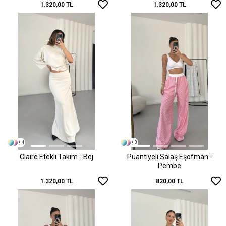
1.320,00 TL
1.320,00 TL
+ 4
+ 3
Claire Etekli Takım - Bej
Puantiyeli Salaş Eşofman -
Pembe
1.320,00 TL
820,00 TL