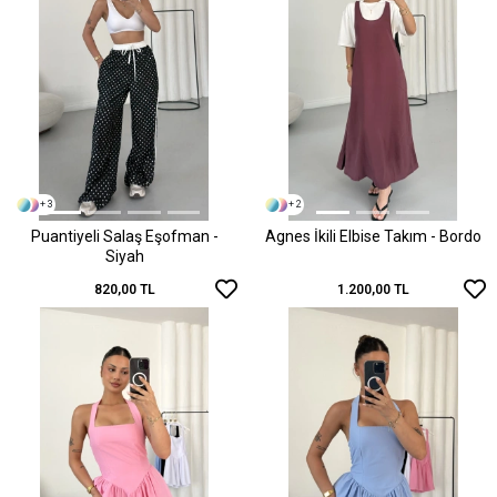
+ 3
+ 2
Puantiyeli Salaş Eşofman -
Agnes İkili Elbise Takım - Bordo
Siyah
820,00 TL
1.200,00 TL