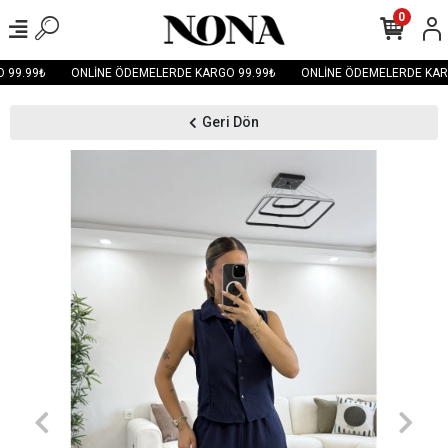
0
99.99₺
ONLİNE ÖDEMELERDE KARGO 99.99₺
ONLİNE ÖDEMELERDE KARG
Geri Dön