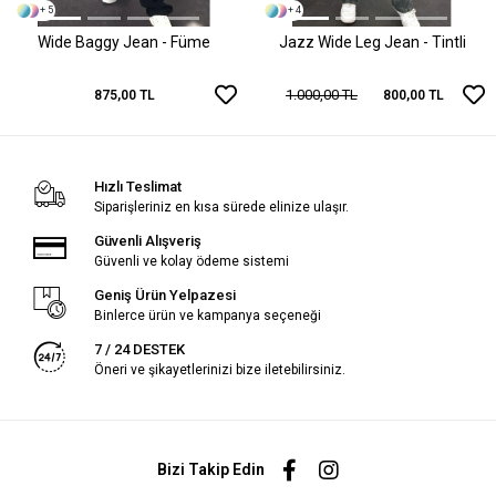
+ 5
+ 4
Wide Baggy Jean - Füme
Jazz Wide Leg Jean - Tintli
1.000,00 TL
875,00 TL
800,00 TL
Hızlı Teslimat
Siparişleriniz en kısa sürede elinize ulaşır.
Güvenli Alışveriş
Güvenli ve kolay ödeme sistemi
Geniş Ürün Yelpazesi
Binlerce ürün ve kampanya seçeneği
7 / 24 DESTEK
Öneri ve şikayetlerinizi bize iletebilirsiniz.
Bizi Takip Edin