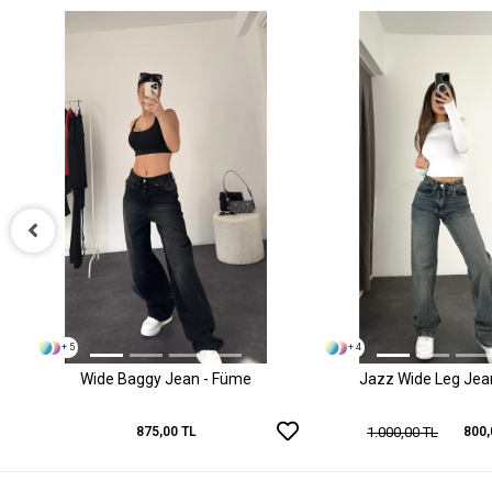
+ 5
+ 4
Wide Baggy Jean - Füme
Jazz Wide Leg Jean 
1.000,00 TL
875,00 TL
800,