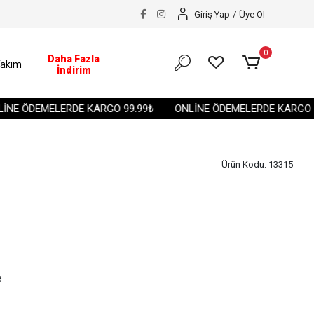
Giriş Yap
/
Üye Ol
0
Daha Fazla
akım
İndirim
 ÖDEMELERDE KARGO 99.99₺
ONLİNE ÖDEMELERDE KARGO 99.
Ürün Kodu:
13315
e