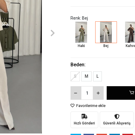
Renk: Bej
Haki
Bej
Kahv
Beden:
S
M
L
Favorilerime ekle
Hızlı Gönderi
Güvenli Alışveriş