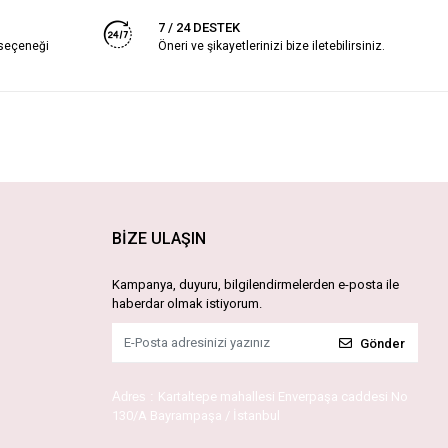
7 / 24 DESTEK
 seçeneği
Öneri ve şikayetlerinizi bize iletebilirsiniz.
BİZE ULAŞIN
Kampanya, duyuru, bilgilendirmelerden e-posta ile
haberdar olmak istiyorum.
Gönder
Adres :
Kartaltepe mahallesi Enverpaşa caddesi No
130/A Bayrampaşa / İstanbul