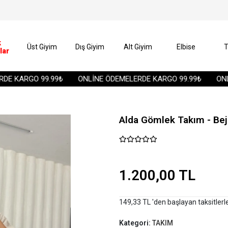
k
Üst Giyim
Dış Giyim
Alt Giyim
Elbise
T
lar
KARGO 99.99₺
ONLİNE ÖDEMELERDE KARGO 99.99₺
ONLİNE
Alda Gömlek Takım - Bej
1.200,00 TL
149,33 TL 'den başlayan taksitlerl
Kategori:
TAKIM