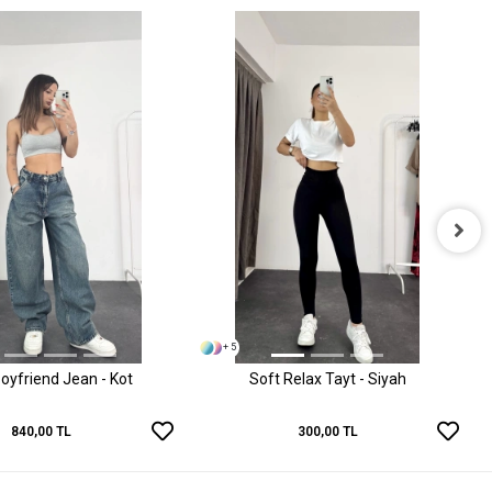
+ 5
oyfriend Jean - Kot
Soft Relax Tayt - Siyah
840,00 TL
300,00 TL