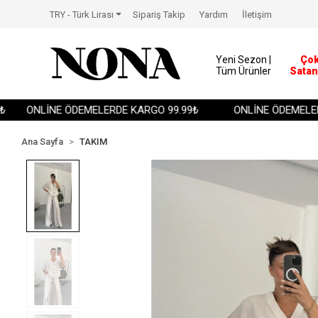
TRY - Türk Lirası
Sipariş Takip
Yardım
İletişim
Yeni Sezon |
Ço
Tüm Ürünler
Satan
ONLİNE ÖDEMELERDE KARGO 99.99₺
ONLİNE ÖDEMELERDE 
Ana Sayfa
TAKIM