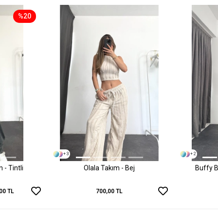
%20
+ 3
+ 2
- Tintli
Olala Takım - Bej
Buffy B
00 TL
700,00 TL