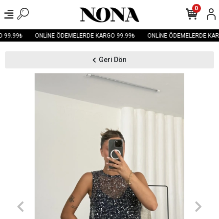
0
99.99₺
ONLİNE ÖDEMELERDE KARGO 99.99₺
ONLİNE ÖDEMELERDE KARG
Geri Dön