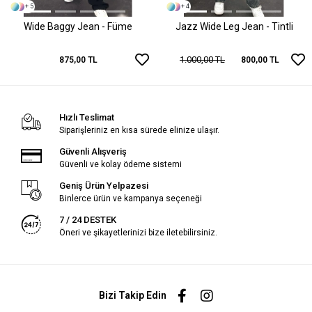
+ 5
+ 4
Wide Baggy Jean - Füme
Jazz Wide Leg Jean - Tintli
1.000,00 TL
875,00 TL
800,00 TL
Hızlı Teslimat
Siparişleriniz en kısa sürede elinize ulaşır.
Güvenli Alışveriş
Güvenli ve kolay ödeme sistemi
Geniş Ürün Yelpazesi
Binlerce ürün ve kampanya seçeneği
7 / 24 DESTEK
Öneri ve şikayetlerinizi bize iletebilirsiniz.
Bizi Takip Edin