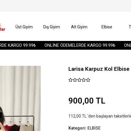
k
Üst Giyim
Dış Giyim
Alt Giyim
Elbise
T
lar
KARGO 99.99₺
ONLİNE ÖDEMELERDE KARGO 99.99₺
ONLİNE
Larisa Karpuz Kol Elbise 
900,00 TL
112,00 TL 'den başlayan taksitlerl
Kategori:
ELBİSE