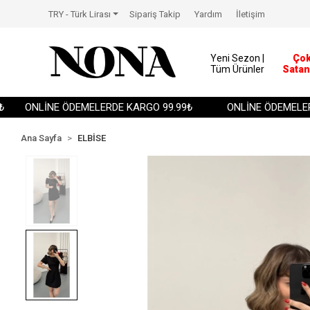
TRY - Türk Lirası
Sipariş Takip
Yardım
İletişim
Yeni Sezon |
Ço
Tüm Ürünler
Satan
ONLİNE ÖDEMELERDE KARGO 99.99₺
ONLİNE ÖDEMELERDE 
Ana Sayfa
ELBİSE