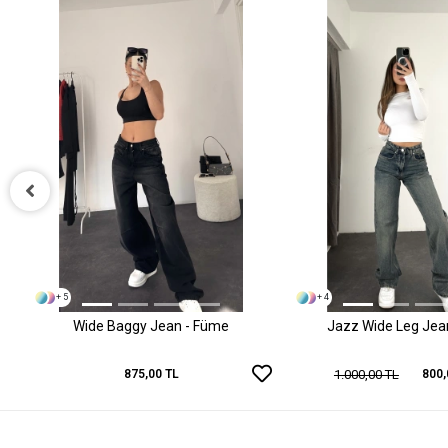
+ 5
+ 4
Wide Baggy Jean - Füme
Jazz Wide Leg Jean 
1.000,00 TL
875,00 TL
800,