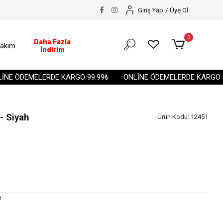
Giriş Yap
/
Üye Ol
0
Daha Fazla
akım
İndirim
 ÖDEMELERDE KARGO 99.99₺
ONLİNE ÖDEMELERDE KARGO 99.
- Siyah
Ürün Kodu:
12451
e