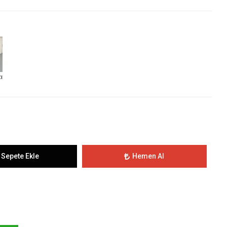
ı
Sepete Ekle
Hemen Al