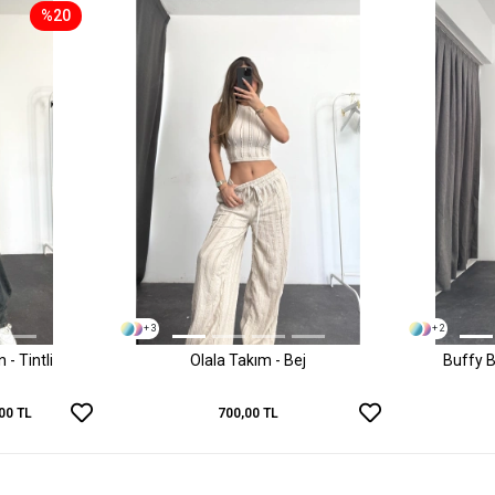
%20
+ 3
+ 2
- Tintli
Olala Takım - Bej
Buffy B
00 TL
700,00 TL