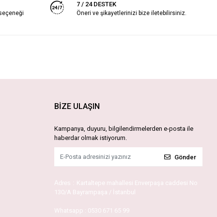
7 / 24 DESTEK
 seçeneği
Öneri ve şikayetlerinizi bize iletebilirsiniz.
BİZE ULAŞIN
Kampanya, duyuru, bilgilendirmelerden e-posta ile
haberdar olmak istiyorum.
Gönder
Adres :
Kartaltepe mahallesi Enverpaşa caddesi No
130/A Bayrampaşa / İstanbul
Whatsapp :
0530 671 65 99