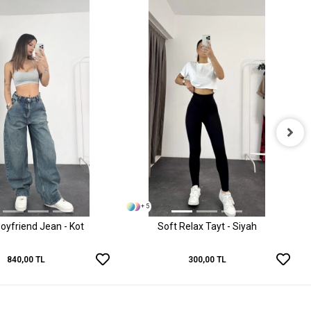
+ 5
oyfriend Jean - Kot
Soft Relax Tayt - Siyah
840,00 TL
300,00 TL