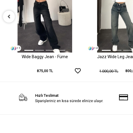
+ 5
+ 4
Wide Baggy Jean - Füme
Jazz Wide Leg Jean 
1.000,00 TL
875,00 TL
800,
Hızlı Teslimat
Siparişleriniz en kısa sürede elinize ulaşır.