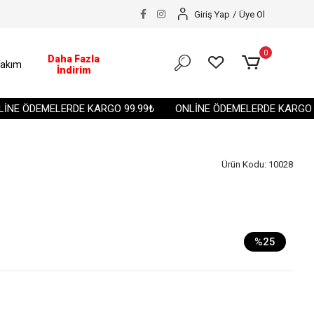
Giriş Yap
/
Üye Ol
0
Daha Fazla
akım
İndirim
E ÖDEMELERDE KARGO 99.99₺
ONLİNE ÖDEMELERDE KARGO 99
Ürün Kodu:
10028
%25