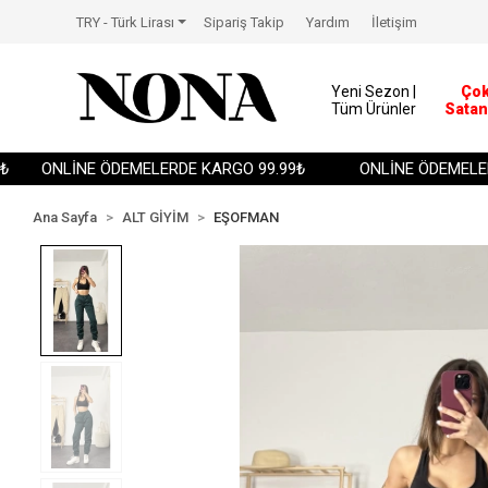
TRY - Türk Lirası
Sipariş Takip
Yardım
İletişim
Yeni Sezon |
Ço
Tüm Ürünler
Satan
ONLİNE ÖDEMELERDE KARGO 99.99₺
ONLİNE ÖDEMELERDE
Ana Sayfa
ALT GİYİM
EŞOFMAN