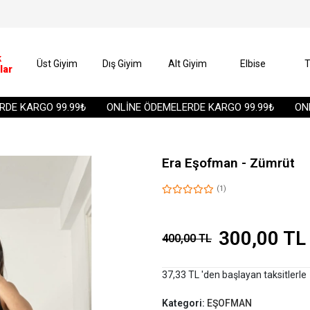
k
Üst Giyim
Dış Giyim
Alt Giyim
Elbise
T
lar
 KARGO 99.99₺
ONLİNE ÖDEMELERDE KARGO 99.99₺
ONLİN
Era Eşofman - Zümrüt
(1)
300,00 TL
400,00 TL
37,33 TL 'den başlayan taksitlerle
Kategori:
EŞOFMAN