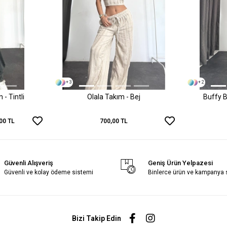
+ 3
+ 2
- Tintli
Olala Takım - Bej
Buffy B
00 TL
700,00 TL
Güvenli Alışveriş
Geniş Ürün Yelpazesi
Güvenli ve kolay ödeme sistemi
Binlerce ürün ve kampanya
Bizi Takip Edin