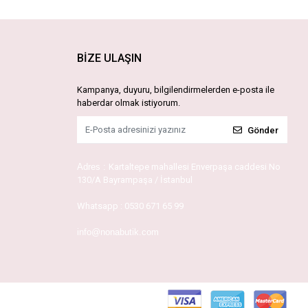
BİZE ULAŞIN
Kampanya, duyuru, bilgilendirmelerden e-posta ile
haberdar olmak istiyorum.
Gönder
Adres :
Kartaltepe mahallesi Enverpaşa caddesi No
130/A Bayrampaşa / İstanbul
Whatsapp :
0530 671 65 99
info@nonabutik.com