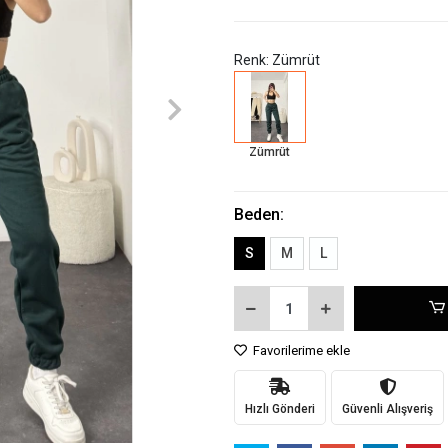
Renk: Zümrüt
Zümrüt
Beden:
S
M
L
Favorilerime ekle
Hızlı Gönderi
Güvenli Alışveriş