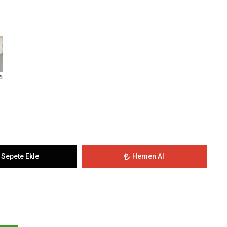
ı
Sepete Ekle
Hemen Al