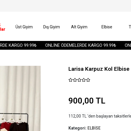
k
Üst Giyim
Dış Giyim
Alt Giyim
Elbise
T
lar
 KARGO 99.99₺
ONLİNE ÖDEMELERDE KARGO 99.99₺
ONLİN
Larisa Karpuz Kol Elbise 
900,00 TL
112,00 TL 'den başlayan taksitlerl
Kategori:
ELBİSE