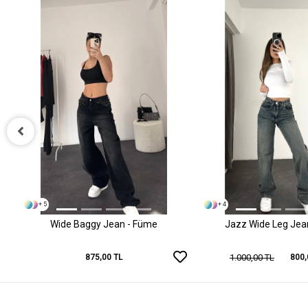
+ 5
+ 4
Wide Baggy Jean - Füme
Jazz Wide Leg Jean 
1.000,00 TL
875,00 TL
800,