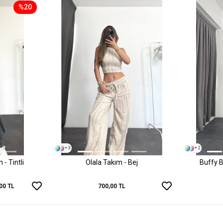
%20
+ 3
+ 2
- Tintli
Olala Takım - Bej
Buffy B
00 TL
700,00 TL