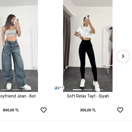
+ 5
oyfriend Jean - Kot
Soft Relax Tayt - Siyah
840,00 TL
300,00 TL