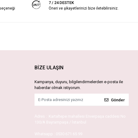
7 / 24 DESTEK
 seçeneği
Öneri ve şikayetlerinizi bize iletebilirsiniz.
BİZE ULAŞIN
Kampanya, duyuru, bilgilendirmelerden e-posta ile
haberdar olmak istiyorum.
Gönder
Adres :
Kartaltepe mahallesi Enverpaşa caddesi No
130/A Bayrampaşa / İstanbul
Whatsapp :
0530 671 65 99