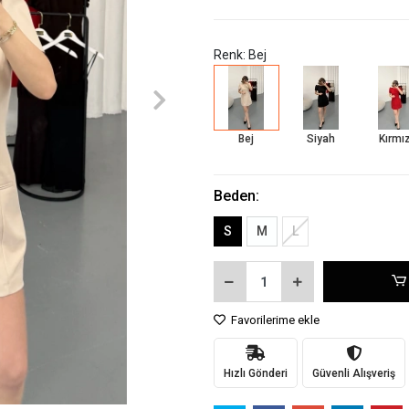
Renk: Bej
Bej
Siyah
Kırmız
Beden:
S
M
L
Favorilerime ekle
Hızlı Gönderi
Güvenli Alışveriş