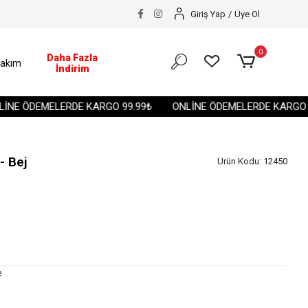
Giriş Yap
/
Üye Ol
0
Daha Fazla
akım
İndirim
E ÖDEMELERDE KARGO 99.99₺
ONLİNE ÖDEMELERDE KARGO 99.
- Bej
Ürün Kodu:
12450
e