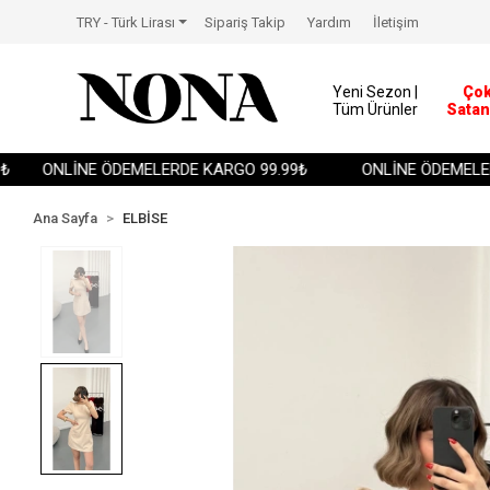
TRY - Türk Lirası
Sipariş Takip
Yardım
İletişim
Yeni Sezon |
Ço
Tüm Ürünler
Satan
ONLİNE ÖDEMELERDE KARGO 99.99₺
ONLİNE ÖDEMELERDE
Ana Sayfa
ELBİSE