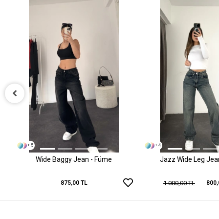
+ 5
+ 4
Wide Baggy Jean - Füme
Jazz Wide Leg Jean 
1.000,00 TL
875,00 TL
800,