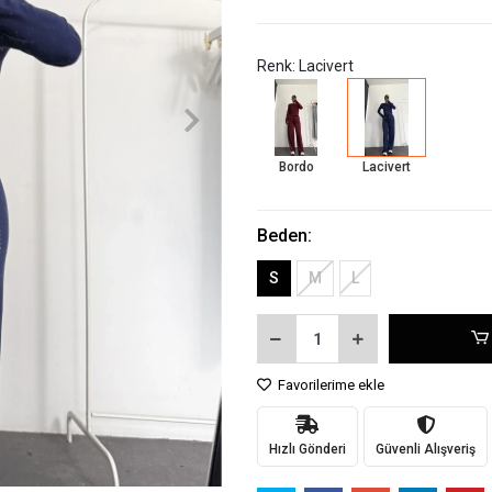
Renk: Lacivert
Bordo
Lacivert
Beden:
S
M
L
Favorilerime ekle
Hızlı Gönderi
Güvenli Alışveriş