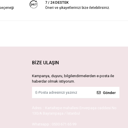
7 / 24 DESTEK
 seçeneği
Öneri ve şikayetlerinizi bize iletebilirsiniz.
BİZE ULAŞIN
Kampanya, duyuru, bilgilendirmelerden e-posta ile
haberdar olmak istiyorum.
Gönder
Adres :
Kartaltepe mahallesi Enverpaşa caddesi No
130/A Bayrampaşa / İstanbul
Whatsapp :
0530 671 65 99