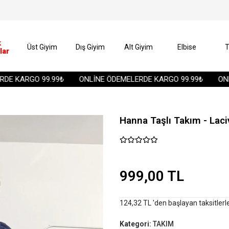
k
Üst Giyim
Dış Giyim
Alt Giyim
Elbise
T
lar
 KARGO 99.99₺
ONLİNE ÖDEMELERDE KARGO 99.99₺
ONLİN
Hanna Taşlı Takım - Laci
999,00 TL
124,32 TL 'den başlayan taksitlerl
Kategori:
TAKIM