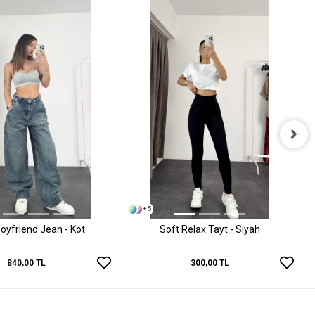
+ 5
oyfriend Jean - Kot
Soft Relax Tayt - Siyah
840,00 TL
300,00 TL