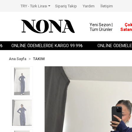
TRY - Türk Lirası
Sipariş Takip
Yardım
İletişim
Yeni Sezon |
Ço
Tüm Ürünler
Satan
ONLİNE ÖDEMELERDE KARGO 99.99₺
ONLİNE ÖDEMELERDE
Ana Sayfa
TAKIM