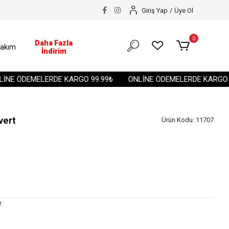
Giriş Yap
/
Üye Ol
0
Daha Fazla
akım
İndirim
E ÖDEMELERDE KARGO 99.99₺
ONLİNE ÖDEMELERDE KARGO 99.
vert
Ürün Kodu:
11707
e