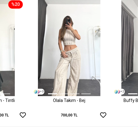
%20
+ 3
+ 2
- Tintli
Olala Takım - Bej
Buffy B
00 TL
700,00 TL