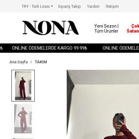
TRY - Türk Lirası
Sipariş Takip
Yardım
İletişim
Yeni Sezon |
Ço
Tüm Ürünler
Satan
ONLİNE ÖDEMELERDE KARGO 99.99₺
ONLİNE ÖDEMELERDE
Ana Sayfa
TAKIM