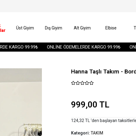
k
Üst Giyim
Dış Giyim
Alt Giyim
Elbise
T
lar
 KARGO 99.99₺
ONLİNE ÖDEMELERDE KARGO 99.99₺
ONLİN
Hanna Taşlı Takım - Bor
999,00 TL
124,32 TL 'den başlayan taksitlerl
Kategori:
TAKIM