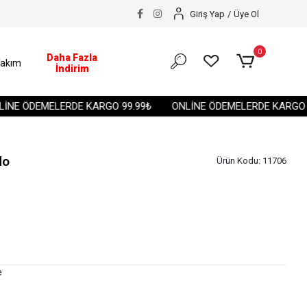
Giriş Yap
/
Üye Ol
0
Daha Fazla
akım
İndirim
E ÖDEMELERDE KARGO 99.99₺
ONLİNE ÖDEMELERDE KARGO 99.
do
Ürün Kodu:
11706
e