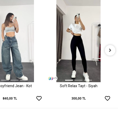
+ 5
oyfriend Jean - Kot
Soft Relax Tayt - Siyah
840,00 TL
300,00 TL