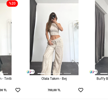
%20
+ 3
+ 2
- Tintli
Olala Takım - Bej
Buffy B
00 TL
700,00 TL