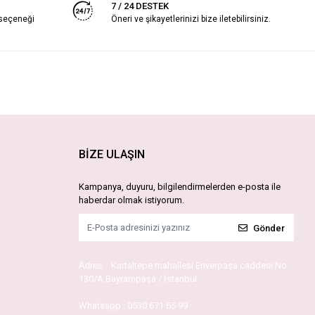
7 / 24 DESTEK
 seçeneği
Öneri ve şikayetlerinizi bize iletebilirsiniz.
BİZE ULAŞIN
Kampanya, duyuru, bilgilendirmelerden e-posta ile
haberdar olmak istiyorum.
Gönder
Adres :
Kartaltepe mahallesi Enverpaşa caddesi No
130/A Bayrampaşa / İstanbul
Whatsapp :
0530 671 65 99