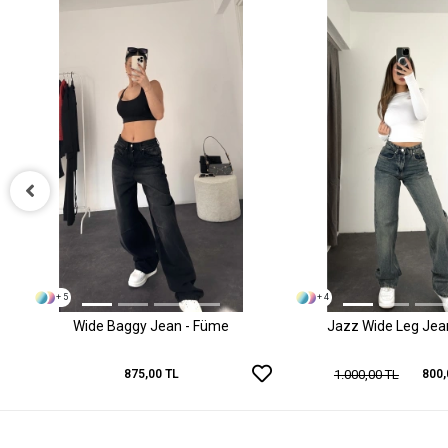
+ 5
+ 4
Wide Baggy Jean - Füme
Jazz Wide Leg Jean 
1.000,00 TL
875,00 TL
800,