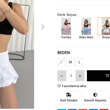
Renk: Beyaz
Pembe
Bebe Mavi
Beya
BEDEN:
S
M
L
Favorilerime ekle
Hızlı Gönderi
Güvenli Alışveriş