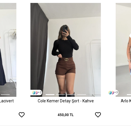
+ 2
+ 3
Lacivert
Cole Kemer Detay Şort - Kahve
Arlo 
450,00 TL