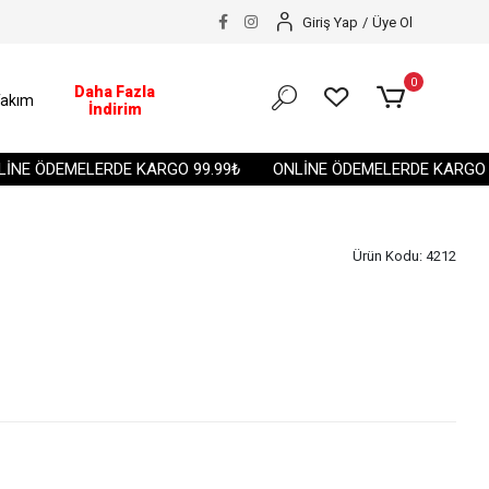
Giriş Yap
/
Üye Ol
0
Daha Fazla
akım
İndirim
E ÖDEMELERDE KARGO 99.99₺
ONLİNE ÖDEMELERDE KARGO 99.
Ürün Kodu:
4212