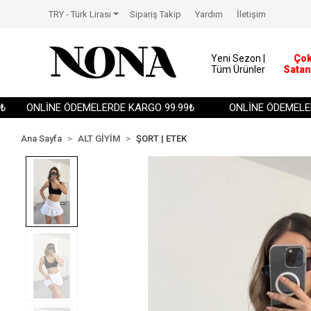
TRY - Türk Lirası
Sipariş Takip
Yardım
İletişim
Yeni Sezon |
Ço
Tüm Ürünler
Satan
ONLİNE ÖDEMELERDE KARGO 99.99₺
ONLİNE ÖDEMELERDE
Ana Sayfa
ALT GİYİM
ŞORT | ETEK