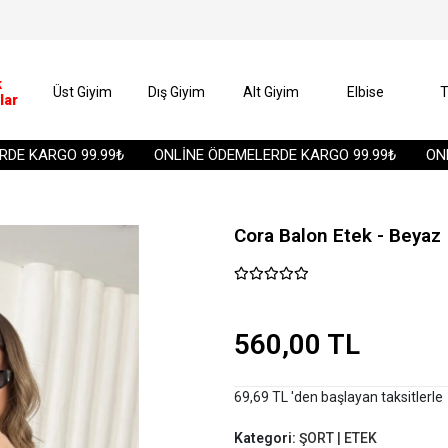
k
Üst Giyim
Dış Giyim
Alt Giyim
Elbise
T
lar
 KARGO 99.99₺
ONLİNE ÖDEMELERDE KARGO 99.99₺
ONLİN
Cora Balon Etek - Beyaz
560,00 TL
69,69 TL 'den başlayan taksitlerle
Kategori:
ŞORT | ETEK