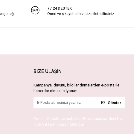
7 / 24 DESTEK
 seçeneği
Öneri ve şikayetlerinizi bize iletebilirsiniz.
BİZE ULAŞIN
Kampanya, duyuru, bilgilendirmelerden e-posta ile
haberdar olmak istiyorum.
Gönder
Adres :
Kartaltepe mahallesi Enverpaşa caddesi No
130/A Bayrampaşa / İstanbul