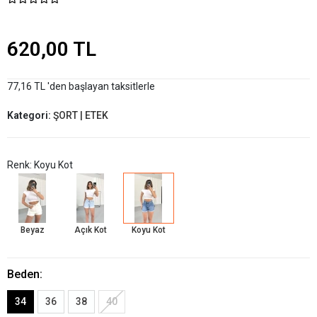
620,00 TL
77,16 TL 'den başlayan taksitlerle
Kategori:
ŞORT | ETEK
Renk: Koyu Kot
Beyaz
Açık Kot
Koyu Kot
Beden:
34
36
38
40