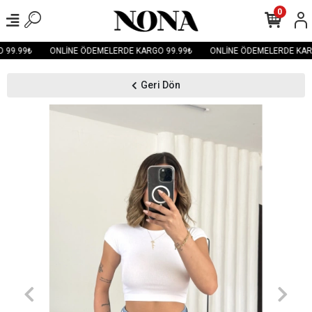
0
99.99₺
ONLİNE ÖDEMELERDE KARGO 99.99₺
ONLİNE ÖDEMELERDE KARG
Geri Dön