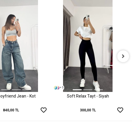
+ 5
oyfriend Jean - Kot
Soft Relax Tayt - Siyah
840,00 TL
300,00 TL