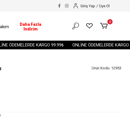
Giriş Yap
/
Üye Ol
0
Daha Fazla
akım
İndirim
 ÖDEMELERDE KARGO 99.99₺
ONLİNE ÖDEMELERDE KARGO 99.9
ı
Ürün Kodu:
12953
e