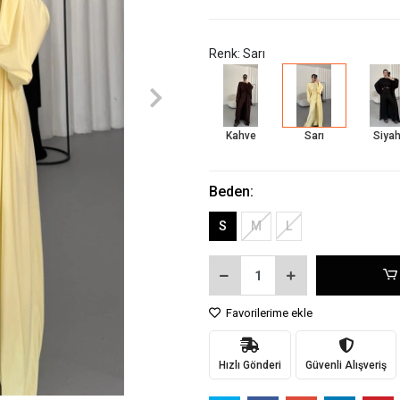
Renk: Sarı
Kahve
Sarı
Siya
Beden:
S
M
L
Favorilerime ekle
Hızlı Gönderi
Güvenli Alışveriş