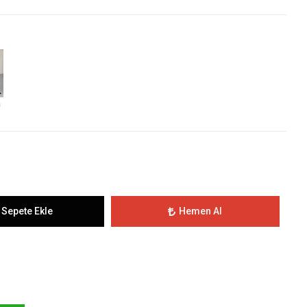
h
Sepete Ekle
Hemen Al