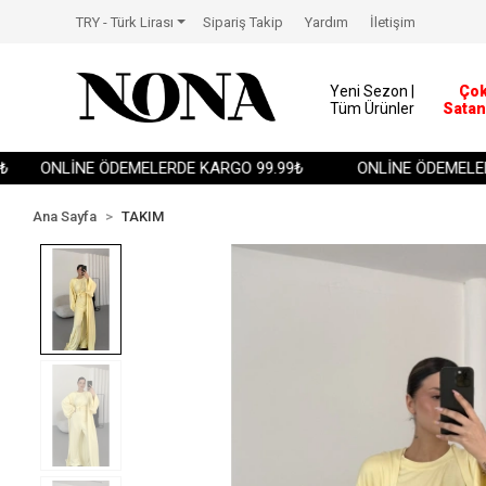
TRY - Türk Lirası
Sipariş Takip
Yardım
İletişim
Yeni Sezon |
Ço
Tüm Ürünler
Satan
ONLİNE ÖDEMELERDE KARGO 99.99₺
ONLİNE ÖDEMELERDE 
Ana Sayfa
TAKIM