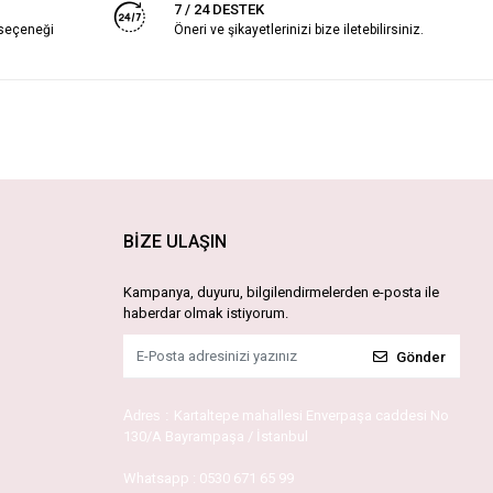
7 / 24 DESTEK
 seçeneği
Öneri ve şikayetlerinizi bize iletebilirsiniz.
BİZE ULAŞIN
Kampanya, duyuru, bilgilendirmelerden e-posta ile
haberdar olmak istiyorum.
Gönder
Adres :
Kartaltepe mahallesi Enverpaşa caddesi No
130/A Bayrampaşa / İstanbul
Whatsapp :
0530 671 65 99