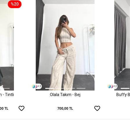
%20
+ 3
+ 2
- Tintli
Olala Takım - Bej
Buffy B
00 TL
700,00 TL