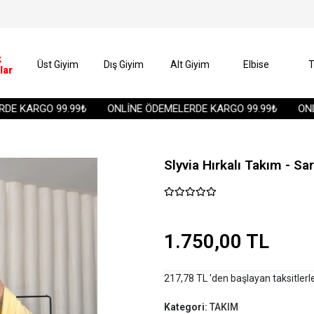
k
Üst Giyim
Dış Giyim
Alt Giyim
Elbise
T
lar
KARGO 99.99₺
ONLİNE ÖDEMELERDE KARGO 99.99₺
ONLİNE
Slyvia Hırkalı Takım - Sar
1.750,00 TL
217,78 TL 'den başlayan taksitlerl
Kategori:
TAKIM