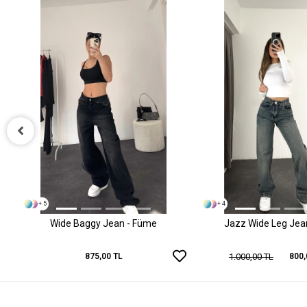
+ 5
+ 4
Wide Baggy Jean - Füme
Jazz Wide Leg Jean 
1.000,00 TL
875,00 TL
800,