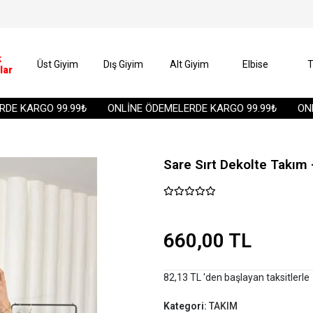
k
Üst Giyim
Dış Giyim
Alt Giyim
Elbise
T
lar
 KARGO 99.99₺
ONLİNE ÖDEMELERDE KARGO 99.99₺
ONLİN
Sare Sırt Dekolte Takım 
660,00 TL
82,13 TL 'den başlayan taksitlerle
Kategori:
TAKIM