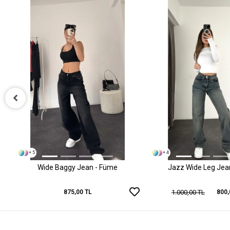
+ 5
+ 4
Wide Baggy Jean - Füme
Jazz Wide Leg Jean 
1.000,00 TL
875,00 TL
800,