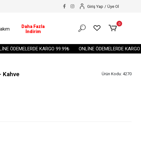
Giriş Yap
/
Üye Ol
0
Daha Fazla
akım
İndirim
E ÖDEMELERDE KARGO 99.99₺
ONLİNE ÖDEMELERDE KARGO 99
- Kahve
Ürün Kodu:
4270