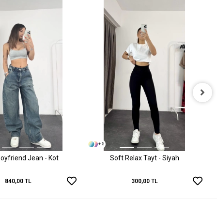
+ 5
oyfriend Jean - Kot
Soft Relax Tayt - Siyah
840,00 TL
300,00 TL