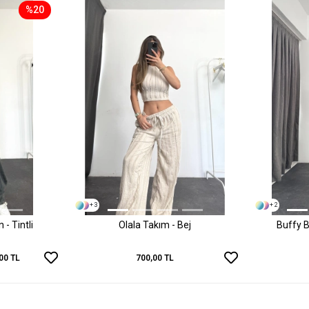
%20
+ 3
+ 2
- Tintli
Olala Takım - Bej
Buffy B
00 TL
700,00 TL