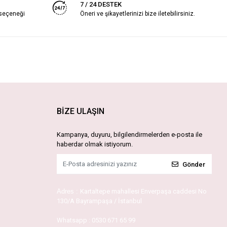
7 / 24 DESTEK
 seçeneği
Öneri ve şikayetlerinizi bize iletebilirsiniz.
BİZE ULAŞIN
Kampanya, duyuru, bilgilendirmelerden e-posta ile
haberdar olmak istiyorum.
Gönder
Adres :
Kartaltepe mahallesi Enverpaşa caddesi No
130/A Bayrampaşa / İstanbul
Whatsapp :
0530 671 65 99