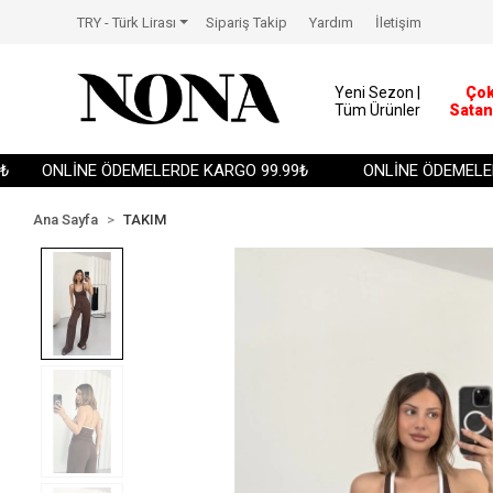
TRY - Türk Lirası
Sipariş Takip
Yardım
İletişim
Yeni Sezon |
Ço
Tüm Ürünler
Satan
ONLİNE ÖDEMELERDE KARGO 99.99₺
ONLİNE ÖDEMELERDE
Ana Sayfa
TAKIM