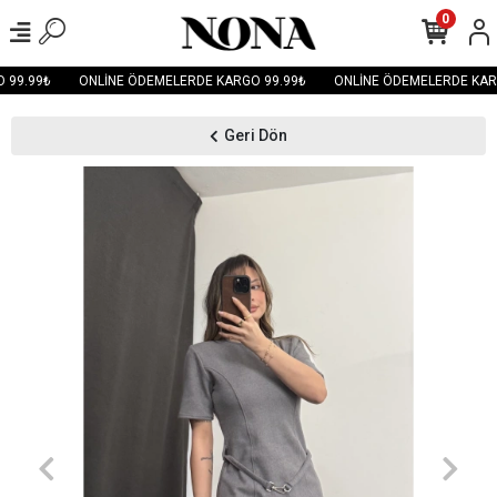
0
99.99₺
ONLİNE ÖDEMELERDE KARGO 99.99₺
ONLİNE ÖDEMELERDE KARG
Geri Dön