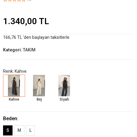
1.340,00 TL
166,76 TL 'den başlayan taksitlerle
Kategori:
TAKIM
Renk: Kahve
Kahve
Bej
Siyah
Beden:
S
M
L