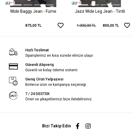
+ 5
+ 4
Wide Baggy Jean - Füme
Jazz Wide Leg Jean - Tintli
1.000,00 TL
875,00 TL
800,00 TL
Hızlı Teslimat
Siparişleriniz en kısa sürede elinize ulaşır.
Güvenli Alışveriş
Güvenli ve kolay ödeme sistemi
Geniş Ürün Yelpazesi
Binlerce ürün ve kampanya seçeneği
7 / 24 DESTEK
Öneri ve şikayetlerinizi bize iletebilirsiniz.
Bizi Takip Edin