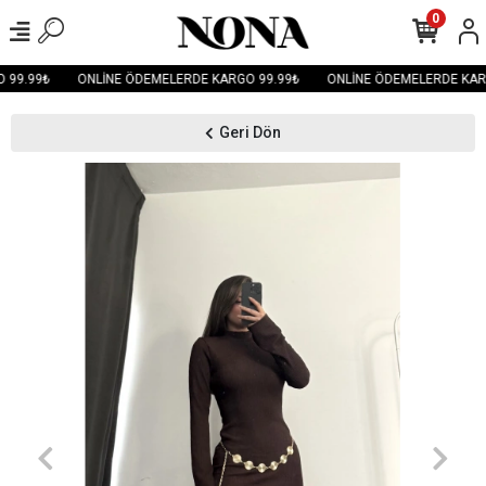
0
99.99₺
ONLİNE ÖDEMELERDE KARGO 99.99₺
ONLİNE ÖDEMELERDE KARG
Geri Dön