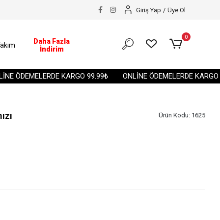
Giriş Yap
/
Üye Ol
0
Daha Fazla
akım
İndirim
E ÖDEMELERDE KARGO 99.99₺
ONLİNE ÖDEMELERDE KARGO 99.
ızı
Ürün Kodu:
1625