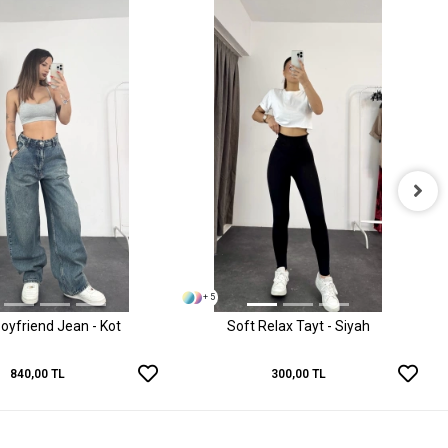
+ 5
oyfriend Jean - Kot
Soft Relax Tayt - Siyah
840,00 TL
300,00 TL