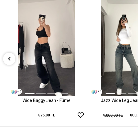
+ 5
+ 4
Wide Baggy Jean - Füme
Jazz Wide Leg Jean 
1.000,00 TL
875,00 TL
800,