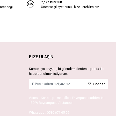
7 / 24 DESTEK
 seçeneği
Öneri ve şikayetlerinizi bize iletebilirsiniz.
BİZE ULAŞIN
Kampanya, duyuru, bilgilendirmelerden e-posta ile
haberdar olmak istiyorum.
Gönder
Adres :
Kartaltepe mahallesi Enverpaşa caddesi No
130/A Bayrampaşa / İstanbul
Whatsapp :
0530 671 65 99