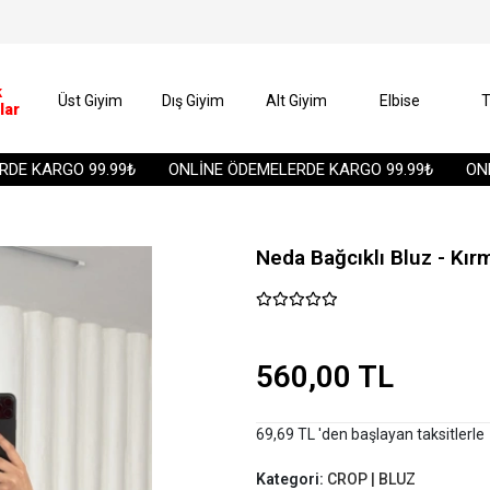
k
Üst Giyim
Dış Giyim
Alt Giyim
Elbise
T
lar
 KARGO 99.99₺
ONLİNE ÖDEMELERDE KARGO 99.99₺
ONLİN
Neda Bağcıklı Bluz - Kırm
560,00 TL
69,69 TL 'den başlayan taksitlerle
Kategori:
CROP | BLUZ