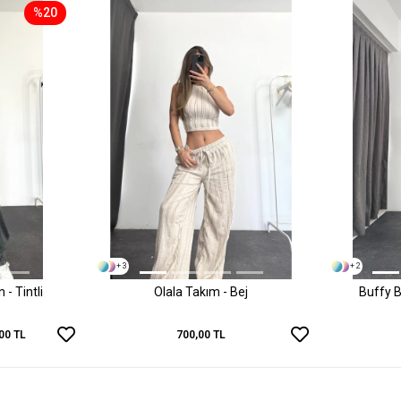
%20
+ 3
+ 2
- Tintli
Olala Takım - Bej
Buffy B
00 TL
700,00 TL