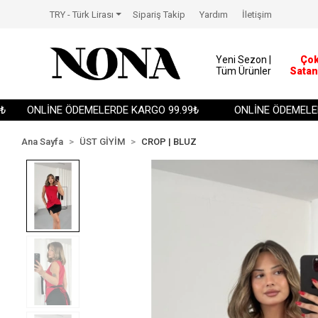
TRY - Türk Lirası
Sipariş Takip
Yardım
İletişim
Yeni Sezon |
Ço
Tüm Ürünler
Satan
ONLİNE ÖDEMELERDE KARGO 99.99₺
ONLİNE ÖDEMELERDE
Ana Sayfa
ÜST GİYİM
CROP | BLUZ