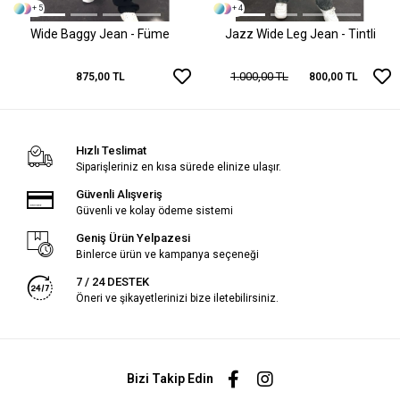
+ 5
+ 4
Wide Baggy Jean - Füme
Jazz Wide Leg Jean - Tintli
1.000,00 TL
875,00 TL
800,00 TL
Hızlı Teslimat
Siparişleriniz en kısa sürede elinize ulaşır.
Güvenli Alışveriş
Güvenli ve kolay ödeme sistemi
Geniş Ürün Yelpazesi
Binlerce ürün ve kampanya seçeneği
7 / 24 DESTEK
Öneri ve şikayetlerinizi bize iletebilirsiniz.
Bizi Takip Edin