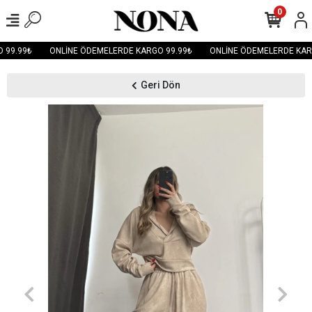
0
99.99₺
ONLİNE ÖDEMELERDE KARGO 99.99₺
ONLİNE ÖDEMELERDE KARG
Geri Dön