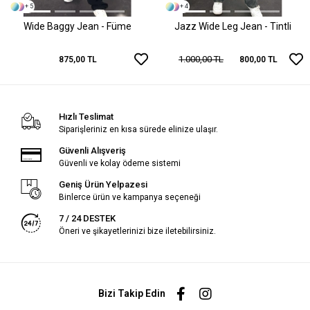
+ 5
+ 4
Wide Baggy Jean - Füme
Jazz Wide Leg Jean - Tintli
1.000,00 TL
875,00 TL
800,00 TL
Hızlı Teslimat
Siparişleriniz en kısa sürede elinize ulaşır.
Güvenli Alışveriş
Güvenli ve kolay ödeme sistemi
Geniş Ürün Yelpazesi
Binlerce ürün ve kampanya seçeneği
7 / 24 DESTEK
Öneri ve şikayetlerinizi bize iletebilirsiniz.
Bizi Takip Edin