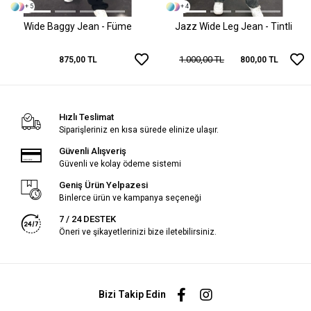
+ 5
+ 4
Wide Baggy Jean - Füme
Jazz Wide Leg Jean - Tintli
1.000,00 TL
875,00 TL
800,00 TL
Hızlı Teslimat
Siparişleriniz en kısa sürede elinize ulaşır.
Güvenli Alışveriş
Güvenli ve kolay ödeme sistemi
Geniş Ürün Yelpazesi
Binlerce ürün ve kampanya seçeneği
7 / 24 DESTEK
Öneri ve şikayetlerinizi bize iletebilirsiniz.
Bizi Takip Edin