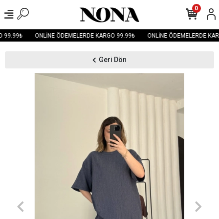
0
99.99₺
ONLİNE ÖDEMELERDE KARGO 99.99₺
ONLİNE ÖDEMELERDE KARG
Geri Dön