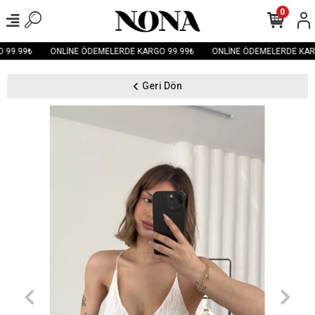
0
99.99₺
ONLİNE ÖDEMELERDE KARGO 99.99₺
ONLİNE ÖDEMELERDE KARG
Geri Dön