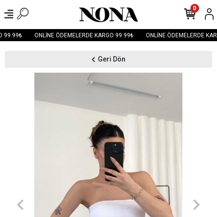
0
99.99₺
ONLİNE ÖDEMELERDE KARGO 99.99₺
ONLİNE ÖDEMELERDE KARG
Geri Dön