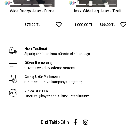
+ 5
+ 4
Wide Baggy Jean - Füme
Jazz Wide Leg Jean - Tintli
1.000,00 TL
875,00 TL
800,00 TL
Hızlı Teslimat
Siparişleriniz en kısa sürede elinize ulaşır.
Güvenli Alışveriş
Güvenli ve kolay ödeme sistemi
Geniş Ürün Yelpazesi
Binlerce ürün ve kampanya seçeneği
7 / 24 DESTEK
Öneri ve şikayetlerinizi bize iletebilirsiniz.
Bizi Takip Edin