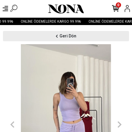
0
99.99₺
ONLİNE ÖDEMELERDE KARGO 99.99₺
ONLİNE ÖDEMELERDE KARG
Geri Dön