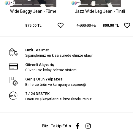
+ 5
+ 4
Wide Baggy Jean - Füme
Jazz Wide Leg Jean - Tintli
1.000,00 TL
875,00 TL
800,00 TL
Hızlı Teslimat
Siparişleriniz en kısa sürede elinize ulaşır.
Güvenli Alışveriş
Güvenli ve kolay ödeme sistemi
Geniş Ürün Yelpazesi
Binlerce ürün ve kampanya seçeneği
7 / 24 DESTEK
Öneri ve şikayetlerinizi bize iletebilirsiniz.
Bizi Takip Edin