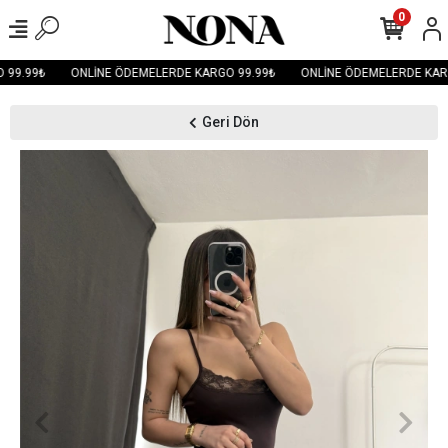
0
99.99₺
ONLİNE ÖDEMELERDE KARGO 99.99₺
ONLİNE ÖDEMELERDE KARG
Geri Dön