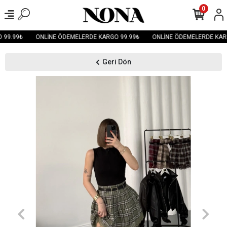
0
99.99₺
ONLİNE ÖDEMELERDE KARGO 99.99₺
ONLİNE ÖDEMELERDE KARG
Geri Dön