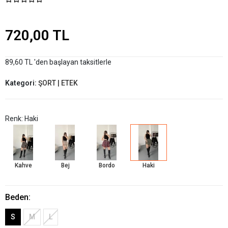
720,00 TL
89,60 TL 'den başlayan taksitlerle
Kategori:
ŞORT | ETEK
Renk: Haki
Kahve
Bej
Bordo
Haki
Beden:
S
M
L