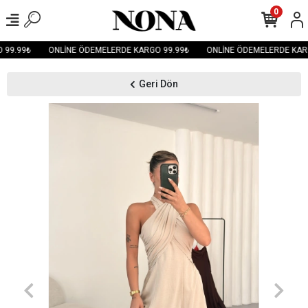
0
99.99₺
ONLİNE ÖDEMELERDE KARGO 99.99₺
ONLİNE ÖDEMELERDE KARG
Geri Dön