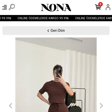
0
99.99₺
ONLİNE ÖDEMELERDE KARGO 99.99₺
ONLİNE ÖDEMELERDE KARG
Geri Dön