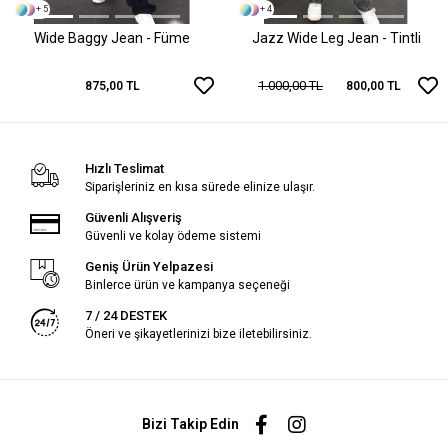
+ 5
+ 4
Wide Baggy Jean - Füme
Jazz Wide Leg Jean - Tintli
1.000,00 TL
875,00 TL
800,00 TL
Hızlı Teslimat
Siparişleriniz en kısa sürede elinize ulaşır.
Güvenli Alışveriş
Güvenli ve kolay ödeme sistemi
Geniş Ürün Yelpazesi
Binlerce ürün ve kampanya seçeneği
7 / 24 DESTEK
Öneri ve şikayetlerinizi bize iletebilirsiniz.
Bizi Takip Edin