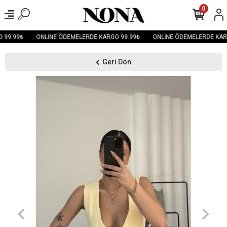
0
99.99₺
ONLİNE ÖDEMELERDE KARGO 99.99₺
ONLİNE ÖDEMELERDE KARG
Geri Dön