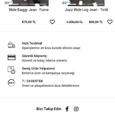
+ 5
+ 4
Wide Baggy Jean - Füme
Jazz Wide Leg Jean - Tintli
1.000,00 TL
875,00 TL
800,00 TL
Hızlı Teslimat
Siparişleriniz en kısa sürede elinize ulaşır.
Güvenli Alışveriş
Güvenli ve kolay ödeme sistemi
Geniş Ürün Yelpazesi
Binlerce ürün ve kampanya seçeneği
7 / 24 DESTEK
Öneri ve şikayetlerinizi bize iletebilirsiniz.
Bizi Takip Edin