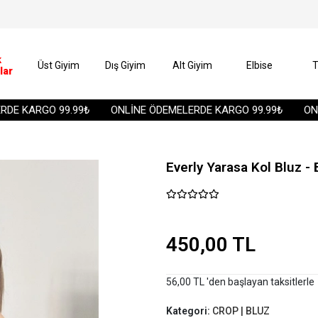
k
Üst Giyim
Dış Giyim
Alt Giyim
Elbise
T
lar
 KARGO 99.99₺
ONLİNE ÖDEMELERDE KARGO 99.99₺
ONLİN
Everly Yarasa Kol Bluz -
450,00 TL
56,00 TL 'den başlayan taksitlerle
Kategori:
CROP | BLUZ