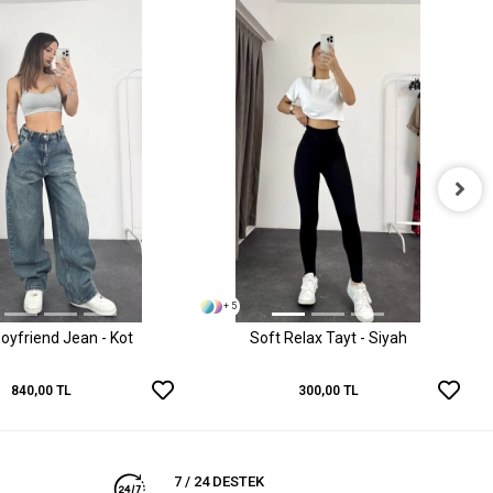
+ 5
oyfriend Jean - Kot
Soft Relax Tayt - Siyah
840,00 TL
300,00 TL
7 / 24 DESTEK