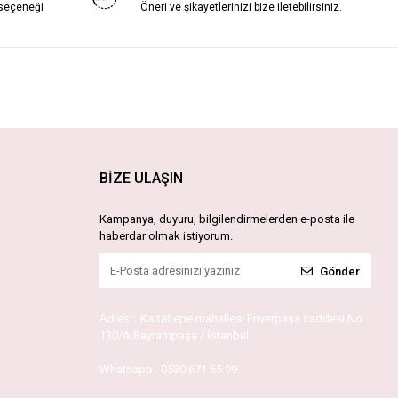
 seçeneği
Öneri ve şikayetlerinizi bize iletebilirsiniz.
BİZE ULAŞIN
Kampanya, duyuru, bilgilendirmelerden e-posta ile
haberdar olmak istiyorum.
Gönder
Adres :
Kartaltepe mahallesi Enverpaşa caddesi No
130/A Bayrampaşa / İstanbul
Whatsapp :
0530 671 65 99