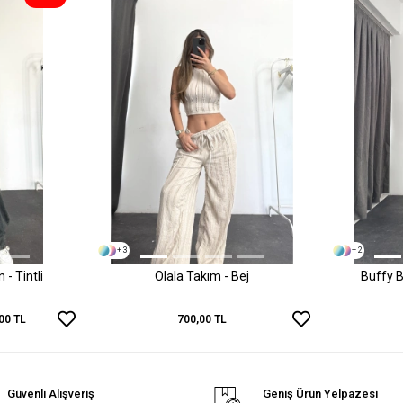
+ 3
+ 2
- Tintli
Olala Takım - Bej
Buffy B
00 TL
700,00 TL
Güvenli Alışveriş
Geniş Ürün Yelpazesi