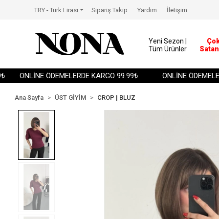
TRY - Türk Lirası
Sipariş Takip
Yardım
İletişim
Yeni Sezon |
Ço
Tüm Ürünler
Satan
ONLİNE ÖDEMELERDE KARGO 99.99₺
ONLİNE ÖDEMELERDE
Ana Sayfa
ÜST GİYİM
CROP | BLUZ