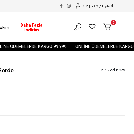
Giriş Yap
/
Üye Ol
0
Daha Fazla
akım
İndirim
E ÖDEMELERDE KARGO 99.99₺
ONLİNE ÖDEMELERDE KARGO 99.
 Bordo
Ürün Kodu:
029