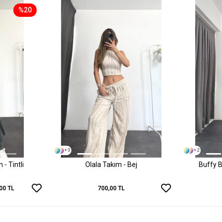
%20
+ 3
+ 2
- Tintli
Olala Takım - Bej
Buffy B
00 TL
700,00 TL