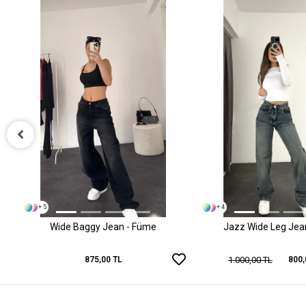
+ 5
+ 4
Wide Baggy Jean - Füme
Jazz Wide Leg Jean 
1.000,00 TL
875,00 TL
800,