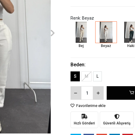
Renk: Beyaz
Bej
Beyaz
Haki
Beden:
S
M
L
Favorilerime ekle
Hızlı Gönderi
Güvenli Alışveriş