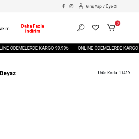
Giriş Yap
/
Üye Ol
0
Daha Fazla
akım
İndirim
E ÖDEMELERDE KARGO 99.99₺
ONLİNE ÖDEMELERDE KARGO 99.
 Beyaz
Ürün Kodu:
11429