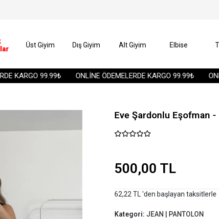
k
Üst Giyim
Dış Giyim
Alt Giyim
Elbise
T
lar
 KARGO 99.99₺
ONLİNE ÖDEMELERDE KARGO 99.99₺
ONLİN
Eve Şardonlu Eşofman -
500,00 TL
62,22 TL 'den başlayan taksitlerle
Kategori:
JEAN | PANTOLON