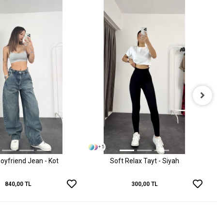
+ 5
oyfriend Jean - Kot
Soft Relax Tayt - Siyah
840,00 TL
300,00 TL