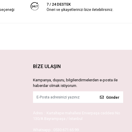
7 / 24 DESTEK
 seçeneği
Öneri ve şikayetlerinizi bize iletebilirsiniz.
BİZE ULAŞIN
Kampanya, duyuru, bilgilendirmelerden e-posta ile
haberdar olmak istiyorum.
Gönder
Adres :
Kartaltepe mahallesi Enverpaşa caddesi No
130/A Bayrampaşa / İstanbul
Whatsapp :
0530 671 65 99