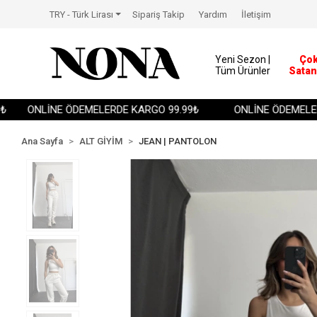
TRY - Türk Lirası
Sipariş Takip
Yardım
İletişim
Yeni Sezon |
Ço
Tüm Ürünler
Satan
ONLİNE ÖDEMELERDE KARGO 99.99₺
ONLİNE ÖDEMELERDE
Ana Sayfa
ALT GİYİM
JEAN | PANTOLON