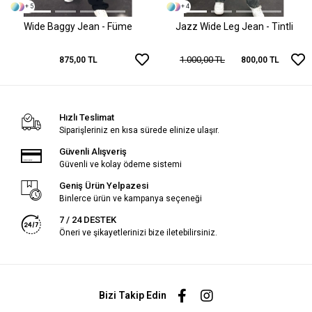
+ 5
+ 4
Wide Baggy Jean - Füme
Jazz Wide Leg Jean - Tintli
1.000,00 TL
875,00 TL
800,00 TL
Hızlı Teslimat
Siparişleriniz en kısa sürede elinize ulaşır.
Güvenli Alışveriş
Güvenli ve kolay ödeme sistemi
Geniş Ürün Yelpazesi
Binlerce ürün ve kampanya seçeneği
7 / 24 DESTEK
Öneri ve şikayetlerinizi bize iletebilirsiniz.
Bizi Takip Edin