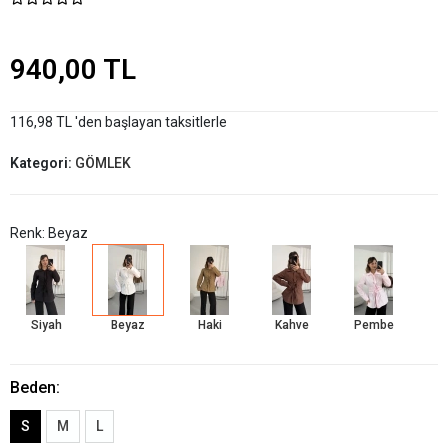
940,00 TL
116,98 TL 'den başlayan taksitlerle
Kategori:
GÖMLEK
Renk: Beyaz
Siyah
Beyaz
Haki
Kahve
Pembe
Beden:
S
M
L