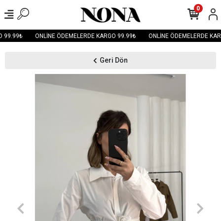
0
99.99₺
ONLİNE ÖDEMELERDE KARGO 99.99₺
ONLİNE ÖDEMELERDE KARG
Geri Dön