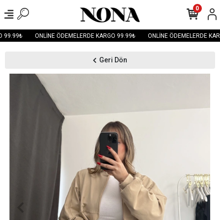
0
99.99₺
ONLİNE ÖDEMELERDE KARGO 99.99₺
ONLİNE ÖDEMELERDE KARG
Geri Dön