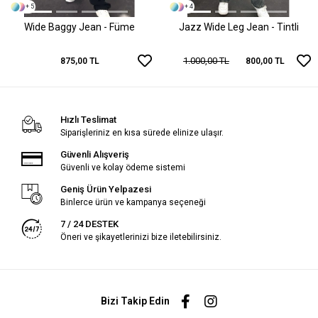
+ 5
+ 4
Wide Baggy Jean - Füme
Jazz Wide Leg Jean - Tintli
1.000,00 TL
875,00 TL
800,00 TL
Hızlı Teslimat
Siparişleriniz en kısa sürede elinize ulaşır.
Güvenli Alışveriş
Güvenli ve kolay ödeme sistemi
Geniş Ürün Yelpazesi
Binlerce ürün ve kampanya seçeneği
7 / 24 DESTEK
Öneri ve şikayetlerinizi bize iletebilirsiniz.
Bizi Takip Edin