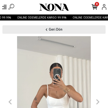
0
99.99₺
ONLİNE ÖDEMELERDE KARGO 99.99₺
ONLİNE ÖDEMELERDE KARG
Geri Dön