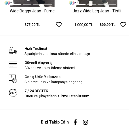
+ 5
+ 4
Wide Baggy Jean - Füme
Jazz Wide Leg Jean - Tintli
1.000,00 TL
875,00 TL
800,00 TL
Hızlı Teslimat
Siparişleriniz en kısa sürede elinize ulaşır.
Güvenli Alışveriş
Güvenli ve kolay ödeme sistemi
Geniş Ürün Yelpazesi
Binlerce ürün ve kampanya seçeneği
7 / 24 DESTEK
Öneri ve şikayetlerinizi bize iletebilirsiniz.
Bizi Takip Edin