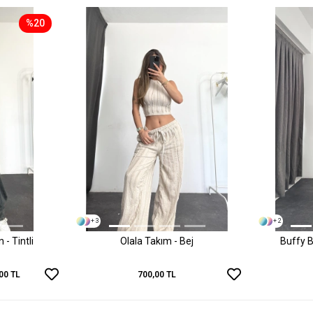
%20
+ 3
+ 2
- Tintli
Olala Takım - Bej
Buffy B
00 TL
700,00 TL