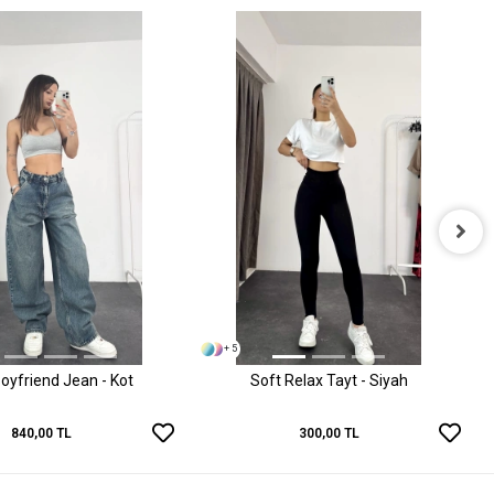
+ 5
oyfriend Jean - Kot
Soft Relax Tayt - Siyah
840,00 TL
300,00 TL