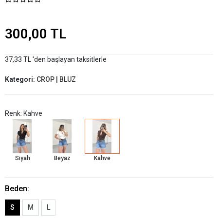
300,00 TL
37,33 TL 'den başlayan taksitlerle
Kategori:
CROP | BLUZ
Renk: Kahve
Siyah
Beyaz
Kahve
Beden:
S
M
L