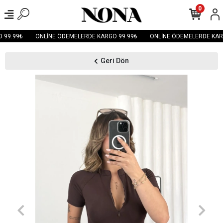
0
99.99₺
ONLİNE ÖDEMELERDE KARGO 99.99₺
ONLİNE ÖDEMELERDE KARG
Geri Dön