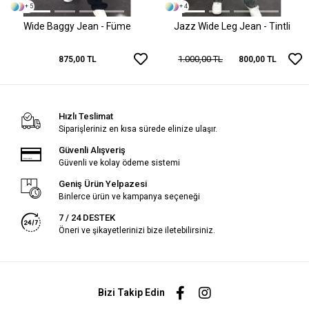
+ 5
+ 4
Wide Baggy Jean - Füme
Jazz Wide Leg Jean - Tintli
1.000,00 TL
875,00 TL
800,00 TL
Hızlı Teslimat
Siparişleriniz en kısa sürede elinize ulaşır.
Güvenli Alışveriş
Güvenli ve kolay ödeme sistemi
Geniş Ürün Yelpazesi
Binlerce ürün ve kampanya seçeneği
7 / 24 DESTEK
Öneri ve şikayetlerinizi bize iletebilirsiniz.
Bizi Takip Edin