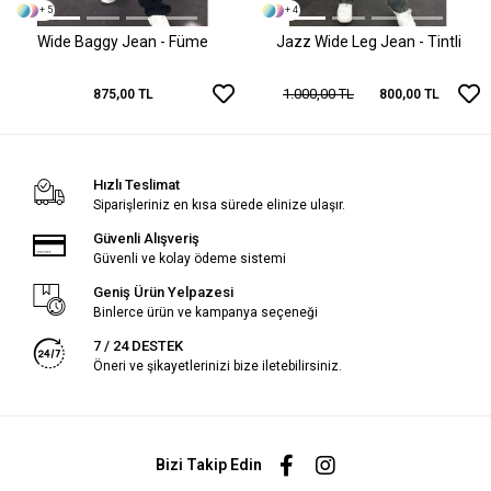
+ 5
+ 4
Wide Baggy Jean - Füme
Jazz Wide Leg Jean - Tintli
1.000,00 TL
875,00 TL
800,00 TL
Hızlı Teslimat
Siparişleriniz en kısa sürede elinize ulaşır.
Güvenli Alışveriş
Güvenli ve kolay ödeme sistemi
Geniş Ürün Yelpazesi
Binlerce ürün ve kampanya seçeneği
7 / 24 DESTEK
Öneri ve şikayetlerinizi bize iletebilirsiniz.
Bizi Takip Edin