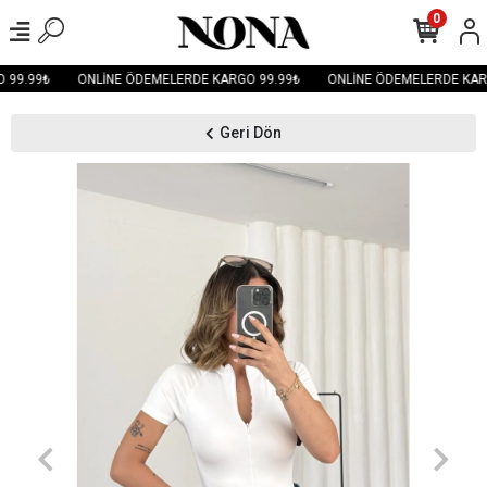
0
99.99₺
ONLİNE ÖDEMELERDE KARGO 99.99₺
ONLİNE ÖDEMELERDE KARG
Geri Dön