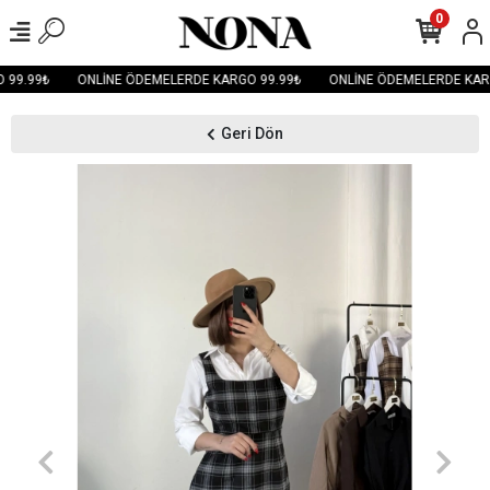
0
99.99₺
ONLİNE ÖDEMELERDE KARGO 99.99₺
ONLİNE ÖDEMELERDE KARG
Geri Dön