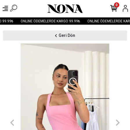
0
99.99₺
ONLİNE ÖDEMELERDE KARGO 99.99₺
ONLİNE ÖDEMELERDE KARG
Geri Dön