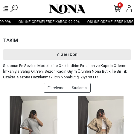
0
.99₺
ONLİNE ÖDEMELERDE KARGO 99.99₺
ONLİNE ÖDEMELERDE KARGO 
TAKIM
Geri Dön
Sezonun En Sevilen Modellerine Özel İndirim Fırsatları ve Kapıda Ödeme
İmkanıyla Sahip Ol. Yeni Sezon Kadın Giyim Ürünleri Nona Butik İle Bir Tık
Uzakta. Sezona Hazırlanmak İçin Nonabutiği Ziyaret Et !
Filtreleme
Sıralama