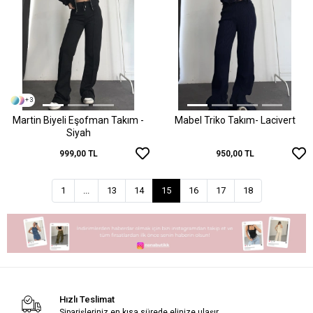
+ 3
Martin Biyeli Eşofman Takım -
Mabel Triko Takım- Lacivert
Siyah
999,00 TL
950,00 TL
1
...
13
14
15
16
17
18
Hızlı Teslimat
Siparişleriniz en kısa sürede elinize ulaşır.