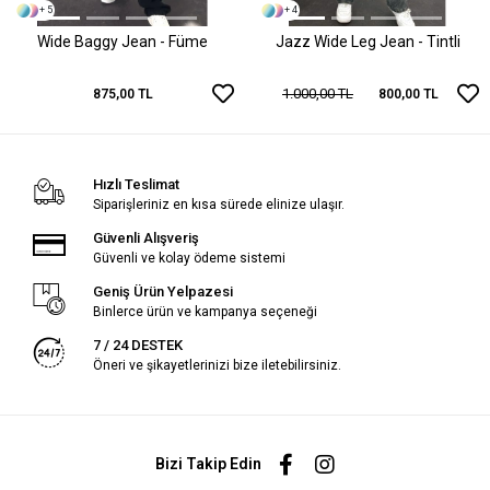
+ 5
+ 4
Wide Baggy Jean - Füme
Jazz Wide Leg Jean - Tintli
1.000,00 TL
875,00 TL
800,00 TL
Hızlı Teslimat
Siparişleriniz en kısa sürede elinize ulaşır.
Güvenli Alışveriş
Güvenli ve kolay ödeme sistemi
Geniş Ürün Yelpazesi
Binlerce ürün ve kampanya seçeneği
7 / 24 DESTEK
Öneri ve şikayetlerinizi bize iletebilirsiniz.
Bizi Takip Edin