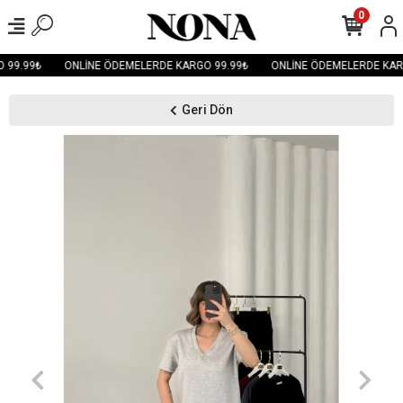
0
99.99₺
ONLİNE ÖDEMELERDE KARGO 99.99₺
ONLİNE ÖDEMELERDE KARG
Geri Dön