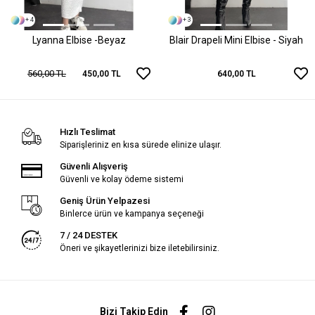
+ 4
+ 3
Lyanna Elbise -Beyaz
Blair Drapeli Mini Elbise - Siyah
560,00 TL
450,00 TL
640,00 TL
Hızlı Teslimat
Siparişleriniz en kısa sürede elinize ulaşır.
Güvenli Alışveriş
Güvenli ve kolay ödeme sistemi
Geniş Ürün Yelpazesi
Binlerce ürün ve kampanya seçeneği
7 / 24 DESTEK
Öneri ve şikayetlerinizi bize iletebilirsiniz.
Bizi Takip Edin