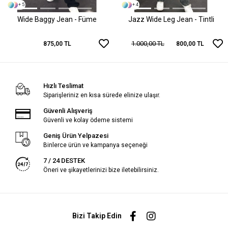
+ 5
+ 4
Wide Baggy Jean - Füme
Jazz Wide Leg Jean - Tintli
1.000,00 TL
875,00 TL
800,00 TL
Hızlı Teslimat
Siparişleriniz en kısa sürede elinize ulaşır.
Güvenli Alışveriş
Güvenli ve kolay ödeme sistemi
Geniş Ürün Yelpazesi
Binlerce ürün ve kampanya seçeneği
7 / 24 DESTEK
Öneri ve şikayetlerinizi bize iletebilirsiniz.
Bizi Takip Edin