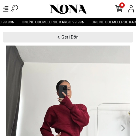
0
99.99₺
ONLİNE ÖDEMELERDE KARGO 99.99₺
ONLİNE ÖDEMELERDE KARG
Geri Dön