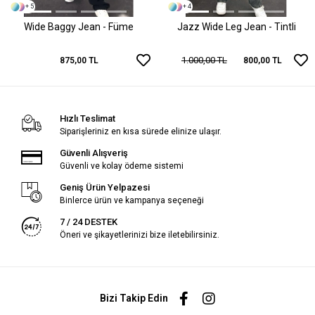
+ 5
+ 4
Wide Baggy Jean - Füme
Jazz Wide Leg Jean - Tintli
1.000,00 TL
875,00 TL
800,00 TL
Hızlı Teslimat
Siparişleriniz en kısa sürede elinize ulaşır.
Güvenli Alışveriş
Güvenli ve kolay ödeme sistemi
Geniş Ürün Yelpazesi
Binlerce ürün ve kampanya seçeneği
7 / 24 DESTEK
Öneri ve şikayetlerinizi bize iletebilirsiniz.
Bizi Takip Edin