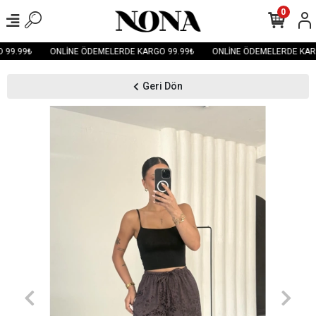
0
99.99₺
ONLİNE ÖDEMELERDE KARGO 99.99₺
ONLİNE ÖDEMELERDE KARG
Geri Dön