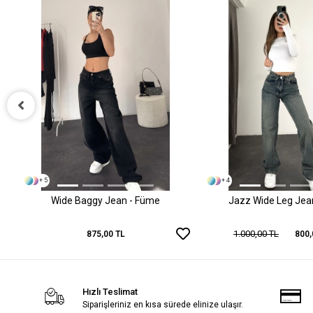
+ 5
+ 4
Wide Baggy Jean - Füme
Jazz Wide Leg Jean 
1.000,00 TL
875,00 TL
800,
Hızlı Teslimat
Siparişleriniz en kısa sürede elinize ulaşır.