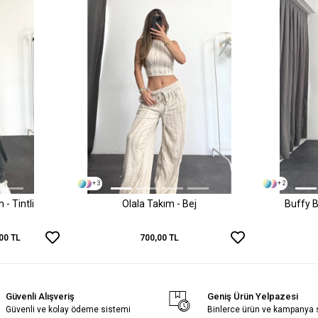
+ 3
+ 2
- Tintli
Olala Takım - Bej
Buffy B
00 TL
700,00 TL
Güvenli Alışveriş
Geniş Ürün Yelpazesi
Güvenli ve kolay ödeme sistemi
Binlerce ürün ve kampanya