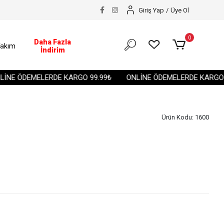
Giriş Yap
/
Üye Ol
0
Daha Fazla
akım
İndirim
E ÖDEMELERDE KARGO 99.99₺
ONLİNE ÖDEMELERDE KARGO 99.
Ürün Kodu:
1600