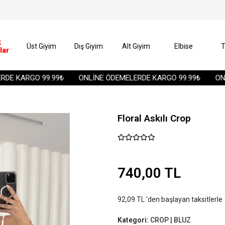
k
Üst Giyim
Dış Giyim
Alt Giyim
Elbise
T
lar
 KARGO 99.99₺
ONLİNE ÖDEMELERDE KARGO 99.99₺
ONLİN
Floral Askılı Crop
740,00 TL
92,09 TL 'den başlayan taksitlerle
Kategori:
CROP | BLUZ