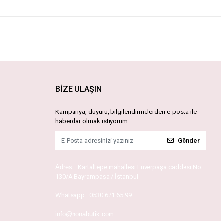
BİZE ULAŞIN
Kampanya, duyuru, bilgilendirmelerden e-posta ile
haberdar olmak istiyorum.
Gönder
Adres :
Kartaltepe mahallesi Enverpaşa caddesi No
130/A Bayrampaşa / İstanbul
Whatsapp :
0530 671 65 99
info@nonabutik.com