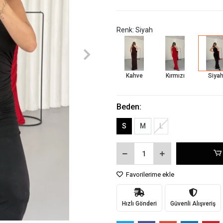
Renk: Siyah
Kahve
Kırmızı
Siya
Beden:
S
M
L
Favorilerime ekle
Hızlı Gönderi
Güvenli Alışveriş