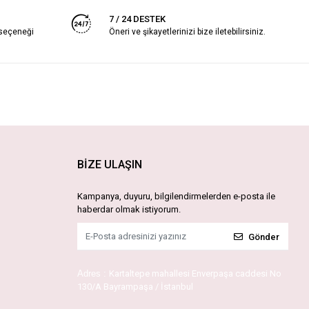
7 / 24 DESTEK
 seçeneği
Öneri ve şikayetlerinizi bize iletebilirsiniz.
BİZE ULAŞIN
Kampanya, duyuru, bilgilendirmelerden e-posta ile
haberdar olmak istiyorum.
Gönder
Adres :
Kartaltepe mahallesi Enverpaşa caddesi No
130/A Bayrampaşa / İstanbul