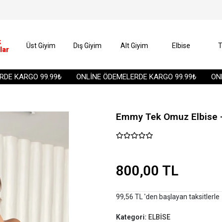
k
Üst Giyim
Dış Giyim
Alt Giyim
Elbise
T
lar
 KARGO 99.99₺
ONLİNE ÖDEMELERDE KARGO 99.99₺
ONLİN
Emmy Tek Omuz Elbise -
800,00 TL
99,56 TL 'den başlayan taksitlerle
Kategori:
ELBİSE