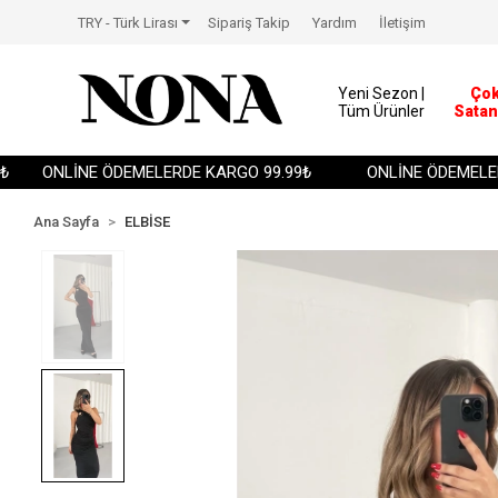
TRY - Türk Lirası
Sipariş Takip
Yardım
İletişim
Yeni Sezon |
Ço
Tüm Ürünler
Satan
ONLİNE ÖDEMELERDE KARGO 99.99₺
ONLİNE ÖDEMELERDE
Ana Sayfa
ELBİSE