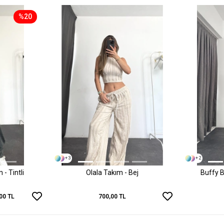
%20
+ 3
+ 2
- Tintli
Olala Takım - Bej
Buffy B
00 TL
700,00 TL