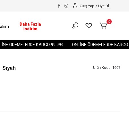
Giriş Yap
/
Üye Ol
0
Daha Fazla
akım
İndirim
E ÖDEMELERDE KARGO 99.99₺
ONLİNE ÖDEMELERDE KARGO 99.
 Siyah
Ürün Kodu:
1607