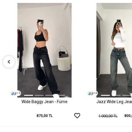
+ 5
+ 4
Wide Baggy Jean - Füme
Jazz Wide Leg Jean 
1.000,00 TL
875,00 TL
800,