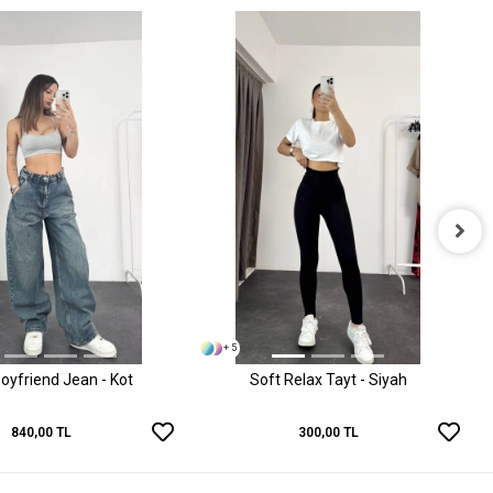
+ 5
oyfriend Jean - Kot
Soft Relax Tayt - Siyah
840,00 TL
300,00 TL