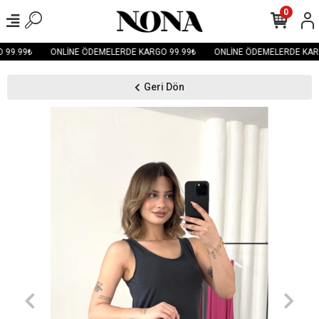
0
99.99₺
ONLİNE ÖDEMELERDE KARGO 99.99₺
ONLİNE ÖDEMELERDE KARG
Geri Dön