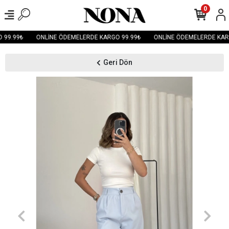
0
99.99₺
ONLİNE ÖDEMELERDE KARGO 99.99₺
ONLİNE ÖDEMELERDE KARG
Geri Dön